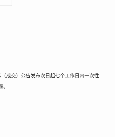
标（成交）公告发布次日起七个工作日内一次性
理。