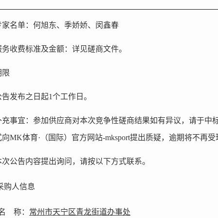
专家名单：何旭东
、季娇娇、闵鑫春
服务收费标准及金额：
详见磋商文件。
期限
公告发布之日起1个工作日。
补充事宜：
参加供应商对本次竞争性磋商结果如有异议，请于中
式向
MK体育·（国际）官方网站-mksport
提出质疑，逾期将不再受
本次公告内容提出询问，请按以下方式联系。
采购人信息
名 称：
常州市天宁区青龙街道办事处