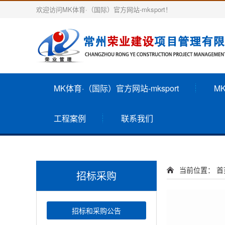
欢迎访问MK体育·（国际）官方网站-mksport！
MK体育·（国际）官方网站-mksport
M
工程案例
联系我们
当前位置：
首
招标采购
招标和采购公告