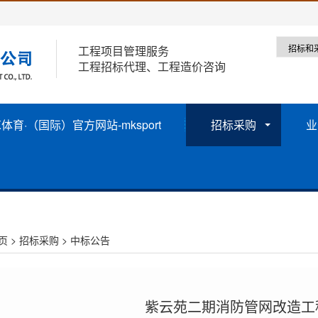
工程项目管理服务
工程招标代理、工程造价咨询
K体育·（国际）官方网站-mksport
招标采购
业
页
>
招标采购
>
中标公告
紫云苑二期消防管网改造工