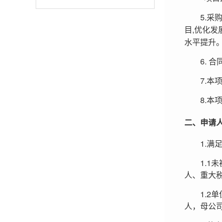
5.
采
,
目
优化发
水平提升
6.
合
7.
本
8.
本
二、申请
1.
满
1.1
未
人、重大
1.2
单
人，母公