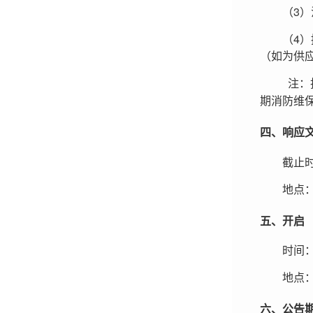
（3）
（4）
（如为供
注：
期消防维
四、
响应
截止
地点
五、开启
时间
地点
六、公告