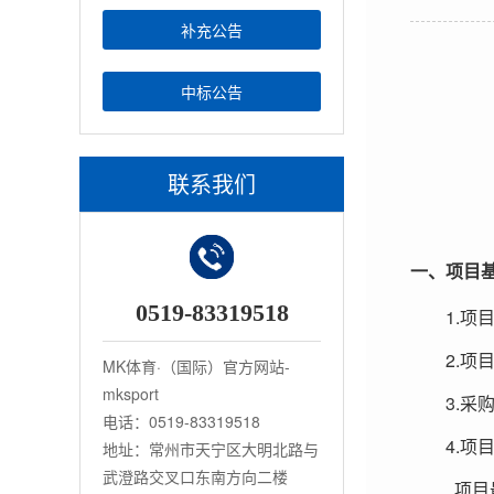
补充公告
中标公告
联系我们
一、项目
0519-83319518
1.
项
2.
项
MK体育·（国际）官方网站-
mksport
3.
采
电话：0519-83319518
4.
地址：常州市天宁区大明北路与
项
武澄路交叉口东南方向二楼
项目