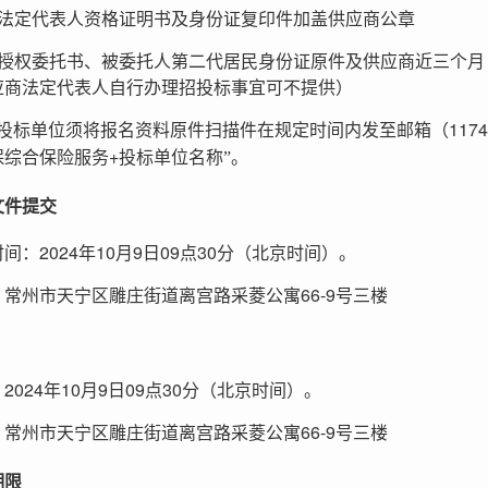
法定代表人资格证明书及身份证复印件加盖供应商公章
授权委托书、被委托人第二代居民身份证原件及供应商近三个月
应商法定代表人自行办理招投标事宜可不提供）
117
投标单位须将报名资料原件扫描件在规定时间内发至邮箱（
+
保综合保险服务
投标单位名称”。
文件提交
2024
10
9
09
30
时间：
年
月
日
点
分（北京时间）。
66-9
：常州市天宁区雕庄街道离宫路采菱公寓
号三楼
2024
10
9
09
30
：
年
月
日
点
分（北京时间）。
66-9
：常州市天宁区雕庄街道离宫路采菱公寓
号三楼
期限