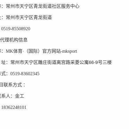
称：常州市天宁区青龙街道社区服务中心
址：常州市天宁区青龙街道
519-85508920
代理机构信息
：MK体育·（国际）官方网站-mksport
66-9
址：
常州市天宁区雕庄街道离宫路采菱公寓
号三楼
：0519-83602345
目联系方式 ：
联系人：金工
8362248101