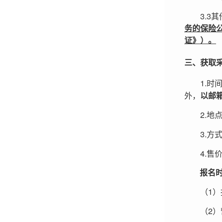
3.3
其
务的保险
证》）。
三、获取
1.
时
外，
以邮
2.
地点
3.
方
4.
售
报名
（1）
（2）