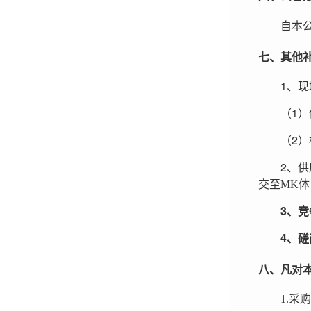
自本
七、其他
1
、现
1
（
）
2
（
）
2
、供
交至MK体育
3
、竞
4
、磋
八、凡对
1.
采购