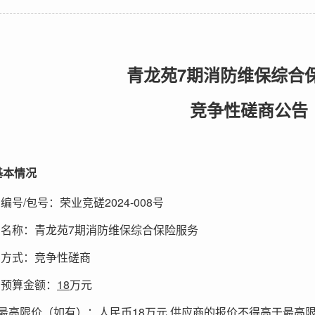
7
青龙苑
期消防维保综合
竞争性磋商公告
基本情况
/
2024-008
目编号
包号：荣业竞磋
号
7
目名称：青龙苑
期消防维保综合保险服务
购方式：竞争性磋商
18
目预算金额：
万元
18
,
最高限价（如有）：人民币
万元
供应商的报价不得高于最高