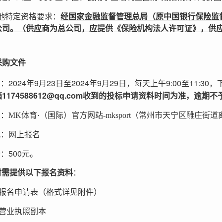
他特定资格要求：
经国家金融监督管理总局（原中国银行保险监
公司。（供应商为总公司，应提供《保险机构法人许可证》，供
采购文件
2024
9
23
2024
9
29
9:00
11:30
间：
年
月
日至
年
月
日，
每天上午
至
，
1174588612@qq.com
箱
收到的投标申请资料时间为准，逾期不
：MK体育·（国际）官方网站-mksport（常州市天宁区雕庄街
式：网上报名
500
价：
元。
时需提供以下报名资料
：
报名申请表（格式详见附件）
营业执照副本