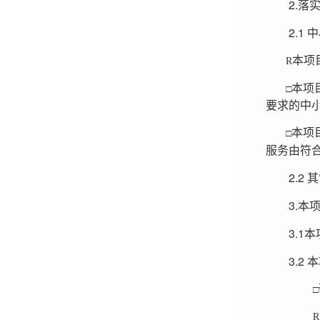
2.
落
2.1
中
本项
R
□
本项
要求的中
□
本项
服务由符
2.2
其
3.
本
3.1
本
3.2
本
□
R