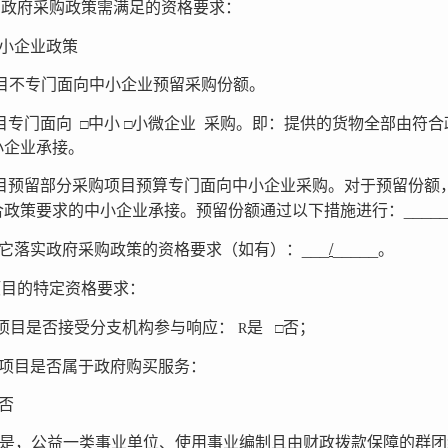
实政府采购政策需满足的资格要求：
小企业政策
目不专门面向中小企业预留采购份额。
□
□
目专门面向
中小
小微企业
采购。即：提供的货物全部由符合
小企业承接。
目预留部分采购项目预算专门面向中小企业采购。对于预留份额
____
合政策要求的中小企业承接。预留份额通过以下措施进行：
___
/
_____
它落实政府采购政策的资格要求（如有）：
。
项目的特定资格要求：
□
项目是否接受分支机构参与响应：
是
否；
R
项目是否属于政府购买服务：
否
是，公益一类事业单位、使用事业编制且由财政拨款保障的群团