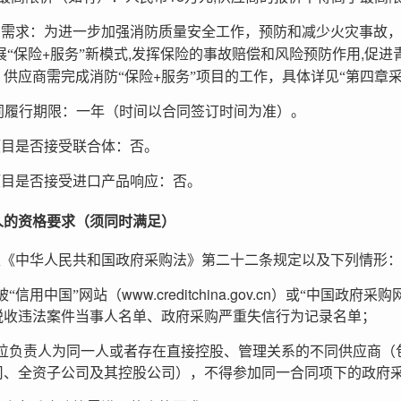
购需求：为进一步加强消防质
量安全工作，预防和减少火灾事故
+
,
,
展“保险
服务”新模式
发挥保险的事故赔偿和风险预防作用
促进
+
。供应商需完成消防“保险
服务”项目的工作，具体
详见“第四章采
同履行期限：一年（时间以合同签订时间为准）。
项目是否接受联合体：否。
项目是否接受进口产品响应：否。
人的资格要求（须同时满足）
足《中华人民共和国政府采购法》第二十二条规定以及下列情形
www.creditchina.gov.cn
被“信用中国”网站（
）或“中国政府采购
税收违法案件当事人名单、政府采购严重失信行为记录名单；
位负责人为同一人或者存在直接控股、管理关系的不同供应商（
司、全资子公司及其控股公司），不得参加同一合同项下的政府