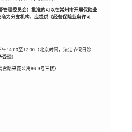
督管理委员会）批准的可以在常州市开展保险业
应商为分支机构，应提供《经营保险业务许可
14:00
17:00
下午
至
（北京时间，法定节假日除
予受理
）
66-9
道离宫路采菱公寓
号三楼）