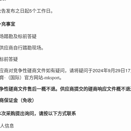
5
公告发布之日起
个工作日。
补充事宜
场踏勘及标前答疑
供应商自行踏勘现场。
标前答疑
2024
9
29
17
应商对竞争性磋商文件如有疑问，请将疑问于
年
月
日
·（国际）官方网站-mksport。
争性磋商文件售后一概不退。供应商提交的磋商响应文件概不退
商保证金（免收）
本次采购提出询问，请按以下方式联系
人信息