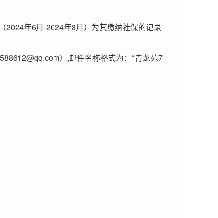
2024
6
-2024
8
（
年
月
年
月）为其缴纳社保的记录
4588612@qq.com
,
7
）
邮件名称格式为：“青龙苑