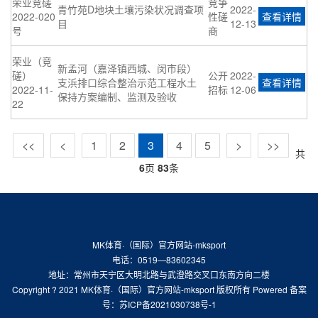
荣业竞磋
竞争
青竹苑D地块土壤污染状况调查项
2022-
2022-020
性磋
查看详情
目
12-13
号
商
荣业（竞
新孟河（嘉泽镇西城、闵市段）
磋）
公开
2022-
支浜排口综合整治示范工程水土
查看详情
2022-11-
招标
12-06
保持方案编制、监测及验收
22
<<
<
1
2
3
4
5
>
>>
共
6
页
83
条
MK体育·（国际）官方网站-mksport
电话：0519—83602345
地址：常州市天宁区大明北路与武澄路交叉口东南方向二楼
Copyright ? 2021 MK体育·（国际）官方网站-mksport 版权所有 Powered 备案
号：
苏ICP备2021030738号-1