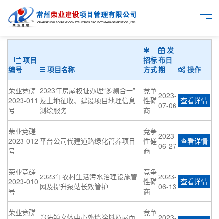
发
项目
招标
布日
编号
项目名称
方式
期
操作
荣业竞磋
2023年房屋权证办理“多测合一”
竞争
2023-
2023-011
及土地征收、建设项目地理信息
性磋
查看详情
07-06
号
测绘服务
商
荣业竞磋
竞争
2023-
2023-012
平台公司代建道路绿化管养项目
性磋
查看详情
06-27
号
商
荣业竞磋
竞争
2023年农村生活污水治理设施管
2023-
2023-010
性磋
查看详情
网及提升泵站长效管护
06-13
号
商
荣业竞磋
竞争
郑陆镇文体中心外墙涂料及屋面
2023-