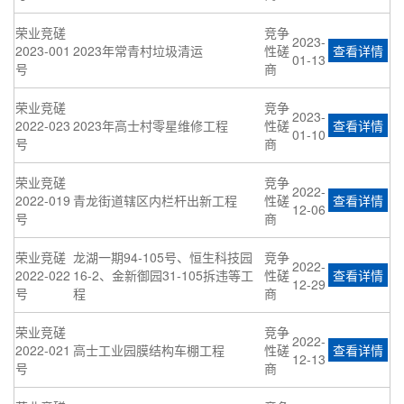
荣业竞磋
竞争
2023-
2023-001
2023年常青村垃圾清运
性磋
查看详情
01-13
号
商
荣业竞磋
竞争
2023-
2022-023
2023年高士村零星维修工程
性磋
查看详情
01-10
号
商
荣业竞磋
竞争
2022-
2022-019
青龙街道辖区内栏杆出新工程
性磋
查看详情
12-06
号
商
荣业竞磋
龙湖一期94-105号、恒生科技园
竞争
2022-
2022-022
16-2、金新御园31-105拆违等工
性磋
查看详情
12-29
号
程
商
荣业竞磋
竞争
2022-
2022-021
高士工业园膜结构车棚工程
性磋
查看详情
12-13
号
商