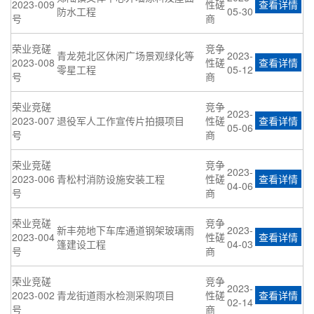
2023-009
性磋
查看详情
防水工程
05-30
号
商
荣业竞磋
竞争
青龙苑北区休闲广场景观绿化等
2023-
2023-008
性磋
查看详情
零星工程
05-12
号
商
荣业竞磋
竞争
2023-
2023-007
退役军人工作宣传片拍摄项目
性磋
查看详情
05-06
号
商
荣业竞磋
竞争
2023-
2023-006
青松村消防设施安装工程
性磋
查看详情
04-06
号
商
荣业竞磋
竞争
新丰苑地下车库通道钢架玻璃雨
2023-
2023-004
性磋
查看详情
篷建设工程
04-03
号
商
荣业竞磋
竞争
2023-
2023-002
青龙街道雨水检测采购项目
性磋
查看详情
02-14
号
商